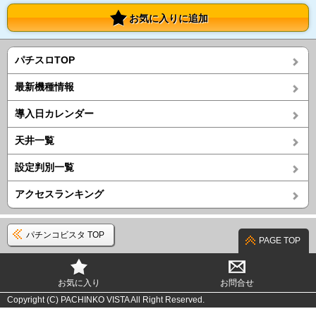
お気に入りに追加
パチスロTOP
最新機種情報
導入日カレンダー
天井一覧
設定判別一覧
アクセスランキング
パチンコビスタ TOP
PAGE TOP
お気に入り
お問合せ
Copyright (C) PACHINKO VISTA All Right Reserved.