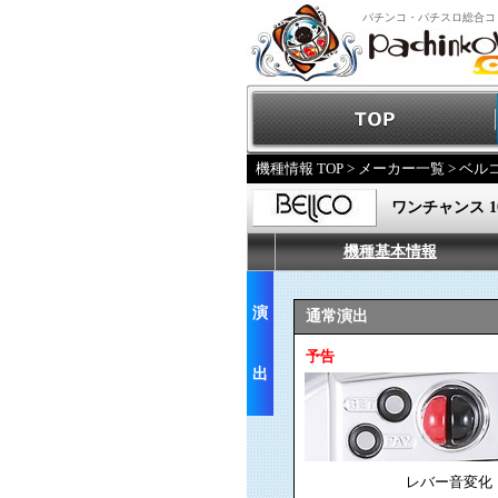
パチンコ・パチスロ総合コ
機種情報 TOP
>
メーカー一覧
>
ベル
ワンチャンス 10
機種基本情報
演
通常演出
予告
出
レバー音変化