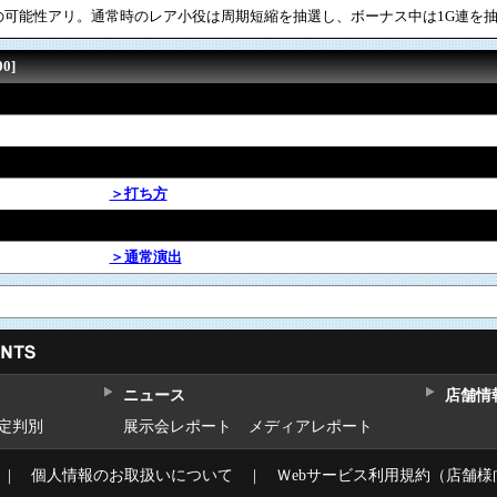
の可能性アリ。通常時のレア小役は周期短縮を抽選し、ボーナス中は1G連を
0]
＞打ち方
＞通常演出
ニュース
店舗情
設定判別
展示会レポート
メディアレポート
｜
個人情報のお取扱いについて
｜
Ｗebサービス利用規約（店舗様