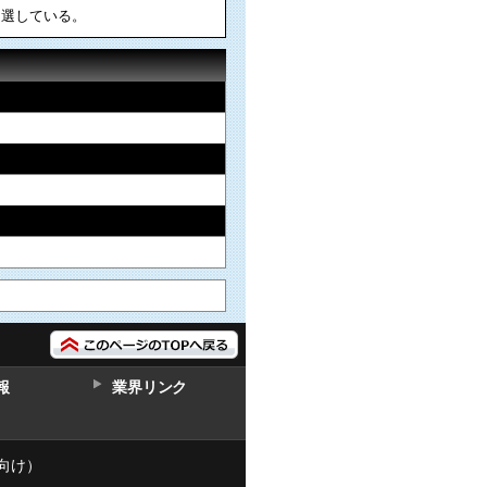
抽選している。
報
業界リンク
向け）