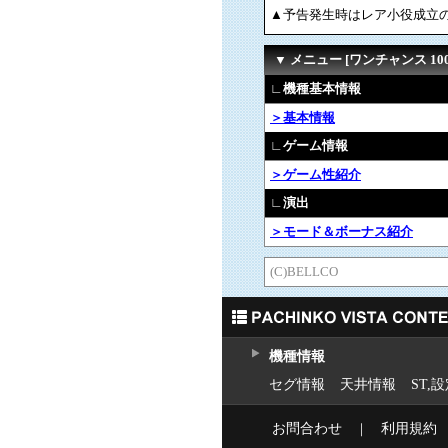
▲予告発生時はレア小役成立
▼ メニュー [ワンチャンス 100
∟機種基本情報
＞基本情報
∟ゲーム情報
＞ゲーム性紹介
∟演出
＞モード＆ボーナス紹介
(C)BELLCO
機種情報
セグ情報
天井情報
ST,
お問合わせ
｜
利用規約