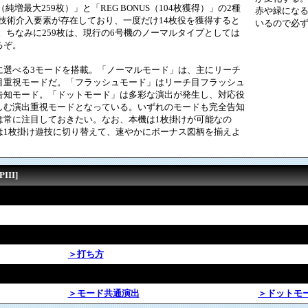
（純増最大259枚）」と「REG BONUS（104枚獲得）」の2種
赤や緑になる
技術介入要素が存在しており、一度だけ14枚役を獲得すると
いるので必
。ちなみに259枚は、現行の6号機のノーマルタイプとしては
るぞ。
選べる3モードを搭載。「ノーマルモード」は、主にリーチ
目重視モードだ。「フラッシュモード」はリーチ目フラッシュ
告知モード。「ドットモード」は多彩な演出が発生し、対応役
しむ演出重視モードとなっている。いずれのモードも完全告知
は常に注目しておきたい。なお、本機は1枚掛けが可能なの
は1枚掛け遊技に切り替えて、速やかにボーナス図柄を揃えよ
II]
＞打ち方
＞モード共通演出
＞ドットモ