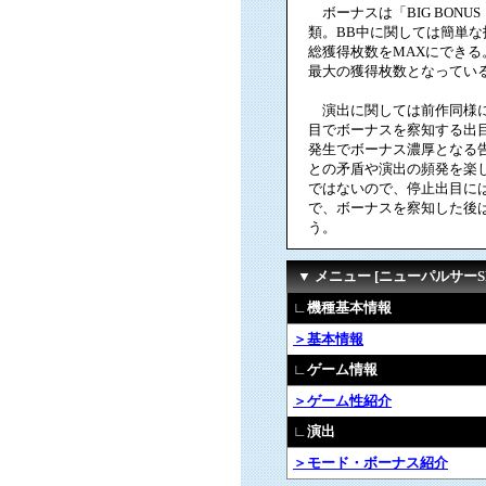
ボーナスは「BIG BONUS
類。BB中に関しては簡単な
総獲得枚数をMAXにできる
最大の獲得枚数となってい
演出に関しては前作同様に
目でボーナスを察知する出
発生でボーナス濃厚となる
との矛盾や演出の頻発を楽
ではないので、停止出目に
で、ボーナスを察知した後
う。
▼ メニュー [ニューパルサーSPI
∟機種基本情報
＞基本情報
∟ゲーム情報
＞ゲーム性紹介
∟演出
＞モード・ボーナス紹介