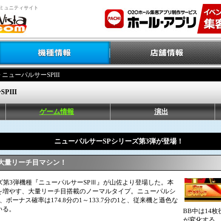
ミュニティサイト
> ニューパルサーSPIII
PIII
ゲーム情報
演出
ニューパルサーSPシリーズ第3弾が登場！
大量リーチ目マシン！
第3弾機種『ニューパルサーSPⅢ』が山佐より登場した。本
を増やす、大量リーチ目搭載のノーマルタイプ。ニューパルシ
ボーナス確率は174.8分の1～133.7分の1と、従来機と遜色な
いる。
BB中は14
が変化する