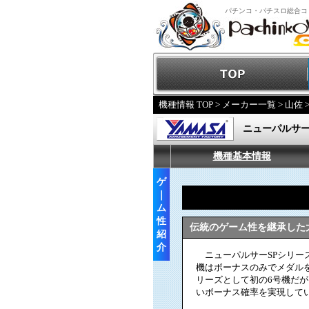
パチンコ・パチスロ総合コ
機種情報 TOP
>
メーカー一覧
>
山佐
ニューパルサーS
機種基本情報
ゲ
｜
ム
性
伝統のゲーム性を継承した
紹
介
ニューパルサーSPシリーズ
機はボーナスのみでメダル
リーズとして初の6号機だが、
いボーナス確率を実現して