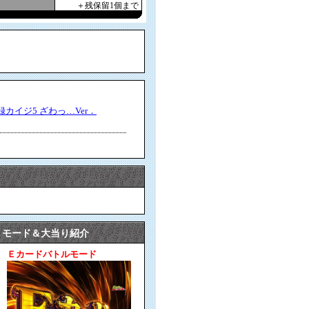
＋残保留1個まで
録カイジ5 ざわっ…Ver．
モード＆大当り紹介
Ｅカードバトルモード