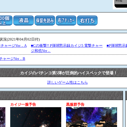
時短
(2021年04月02日付)
チャージVer．A
■Cの衝撃!! P弾球黙示録カイジ5 電撃チャー
■P弾球黙示
ジ和也Ver．
チャージVer．B
カイジのパチンコ第5弾が圧倒的ハイスペックで登場！
詳しいゲーム性はこちら
カイジ一服予告
黒服群予告