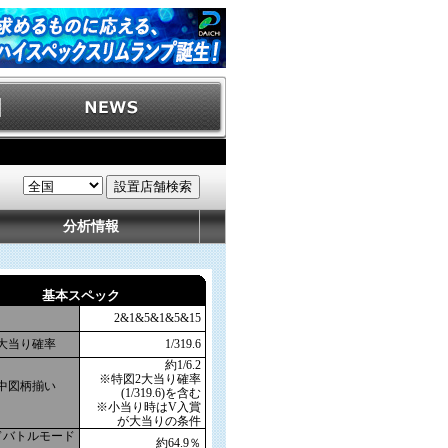
分析情報
基本スペック
2&1&5&1&5&15
大当り確率
1/319.6
約1/6.2
※特図2大当り確率
中図柄揃い
(1/319.6)を含む
※小当り時はV入賞
が大当りの条件
ドバトルモード
約64.9％