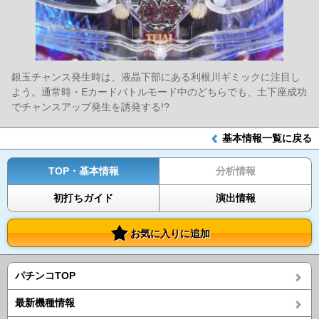
銀玉チャンス発生時は、液晶下部にある利根川ギミックに注目し
よう。通常時・Eカードバトルモード中のどちらでも、土下座成功
でチャンスアップ発生を誘発する!?
基本情報一覧に戻る
TOP・基本情報
分析情報
初打ちガイド
演出情報
お気に入りに追加
パチンコTOP
最新機種情報