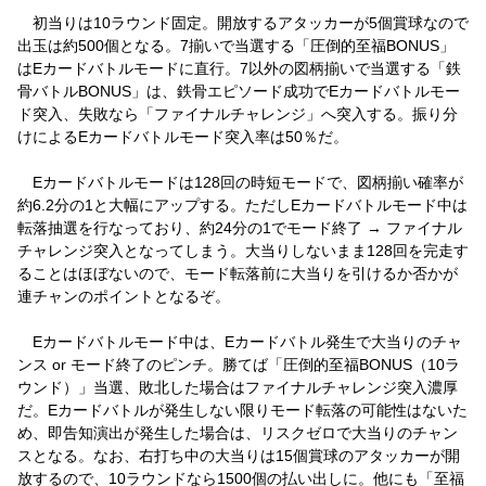
初当りは10ラウンド固定。開放するアタッカーが5個賞球なので
出玉は約500個となる。7揃いで当選する「圧倒的至福BONUS」
はEカードバトルモードに直行。7以外の図柄揃いで当選する「鉄
骨バトルBONUS」は、鉄骨エピソード成功でEカードバトルモー
ド突入、失敗なら「ファイナルチャレンジ」へ突入する。振り分
けによるEカードバトルモード突入率は50％だ。
Eカードバトルモードは128回の時短モードで、図柄揃い確率が
約6.2分の1と大幅にアップする。ただしEカードバトルモード中は
転落抽選を行なっており、約24分の1でモード終了 → ファイナル
チャレンジ突入となってしまう。大当りしないまま128回を完走す
ることはほぼないので、モード転落前に大当りを引けるか否かが
連チャンのポイントとなるぞ。
Eカードバトルモード中は、Eカードバトル発生で大当りのチャ
ンス or モード終了のピンチ。勝てば「圧倒的至福BONUS（10ラ
ウンド）」当選、敗北した場合はファイナルチャレンジ突入濃厚
だ。Eカードバトルが発生しない限りモード転落の可能性はないた
め、即告知演出が発生した場合は、リスクゼロで大当りのチャン
スとなる。なお、右打ち中の大当りは15個賞球のアタッカーが開
放するので、10ラウンドなら1500個の払い出しに。他にも「至福