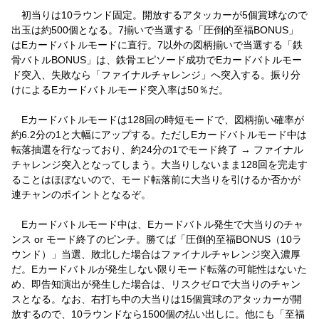
初当りは10ラウンド固定。開放するアタッカーが5個賞球なので
出玉は約500個となる。7揃いで当選する「圧倒的至福BONUS」
はEカードバトルモードに直行。7以外の図柄揃いで当選する「鉄
骨バトルBONUS」は、鉄骨エピソード成功でEカードバトルモー
ド突入、失敗なら「ファイナルチャレンジ」へ突入する。振り分
けによるEカードバトルモード突入率は50％だ。
Eカードバトルモードは128回の時短モードで、図柄揃い確率が
約6.2分の1と大幅にアップする。ただしEカードバトルモード中は
転落抽選を行なっており、約24分の1でモード終了 → ファイナル
チャレンジ突入となってしまう。大当りしないまま128回を完走す
ることはほぼないので、モード転落前に大当りを引けるか否かが
連チャンのポイントとなるぞ。
Eカードバトルモード中は、Eカードバトル発生で大当りのチャ
ンス or モード終了のピンチ。勝てば「圧倒的至福BONUS（10ラ
ウンド）」当選、敗北した場合はファイナルチャレンジ突入濃厚
だ。Eカードバトルが発生しない限りモード転落の可能性はないた
め、即告知演出が発生した場合は、リスクゼロで大当りのチャン
スとなる。なお、右打ち中の大当りは15個賞球のアタッカーが開
放するので、10ラウンドなら1500個の払い出しに。他にも「至福