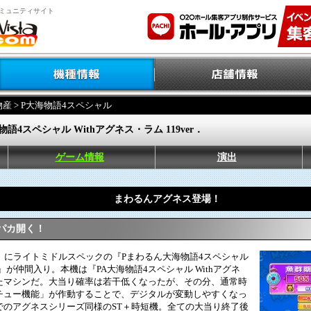
ミュニティサイト
物産
> P大海物語4スペシャル
語4スペシャル Withアグネス・ラム 119ver．
ゲーム情報
演出
まわるんアグネス登場！
パカ開く！
』にライトミドルスペックの『Pまわるん大海物語4スペシャル
er.』が仲間入り。本機は『PA大海物語4スペシャル Withアグネ
たマシンだ。大当り確率は若干低くなったが、その分、通常時
チュー機能」が作動することで、デジタルが変動しやすくなっ
でのアグネスシリーズ同様のST＋時短機。全ての大当り終了後