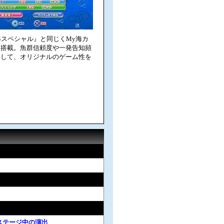
4スペシャル』と同じくMy海カ
を搭載。魚群信頼度や一発告知頻
ムして、オリジナルのゲーム性を
。
ステージ中の演出