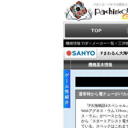
パチンコ・パチスロ総合コ
機種情報 TOP
>
メーカー一覧
>
三洋
Pまわるん大海物
機種基本情報
ゲ
｜
ム
性
通常時から電チューがパカ
紹
介
『P大海物語4スペシャル
Withアグネス・ラム 119v
ス・ラム』がベースとなっ
から「スタートアシスト電
ている。スペックはこれま