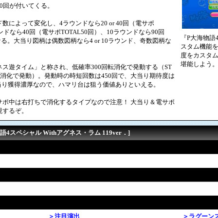
or 90回が付いてくる。
によって変化し、4ラウンドなら20 or 40回（電サポ
6ラウンドなら40回（電サポTOTAL50回）、10ラウンドなら90回
『P大海物語
となる。大当り図柄は偶数図柄なら4 or 10ラウンド、奇数図柄な
スタム機能
度をカスタ
堪能しよう
遊タイム」と称され、低確率300回転消化で発動する（ST
転消化で発動）。発動時の時短回数は450回で、大当り期待度は
大当り獲得濃厚なので、ハマリ台は狙う価値ありといえる。
ポ中は右打ちで消化するタイプなので注意！ 大当り＆電サポ
現するぞ。
4スペシャル Withアグネス・ラム 119ver．]
＞注目演出
＞ラグーン