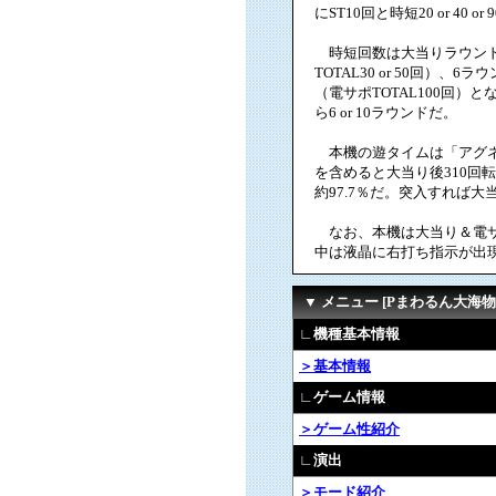
にST10回と時短20 or 40 
時短回数は大当りラウンド数
TOTAL30 or 50回）、
（電サポTOTAL100回）
ら6 or 10ラウンドだ。
本機の遊タイムは「アグネス
を含めると大当り後310回
約97.7％だ。突入すれば
なお、本機は大当り＆電サ
中は液晶に右打ち指示が出
▼ メニュー [Pまわるん大海物語
∟機種基本情報
＞基本情報
∟ゲーム情報
＞ゲーム性紹介
∟演出
＞モード紹介