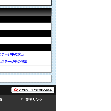
ステージ中の演出
ルステージ中の演出
報
業界リンク