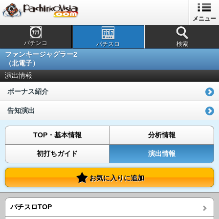
メニュー
パチンコ
パチスロ
検索
ファンキージャグラー2
（北電子）
演出情報
ボーナス紹介
告知演出
TOP・基本情報
分析情報
初打ちガイド
演出情報
お気に入りに追加
パチスロTOP