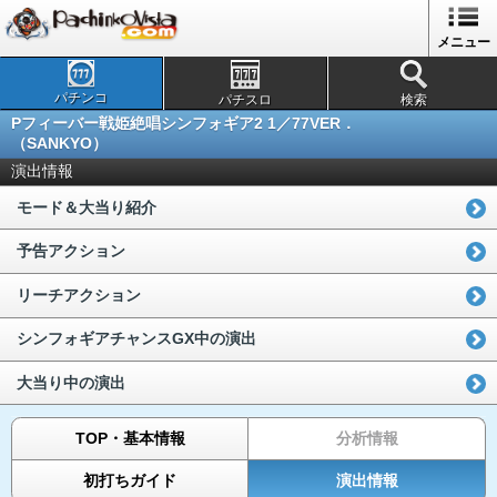
メニュー
パチンコ
パチスロ
検索
Pフィーバー戦姫絶唱シンフォギア2 1／77VER．
（SANKYO）
演出情報
モード＆大当り紹介
予告アクション
リーチアクション
シンフォギアチャンスGX中の演出
大当り中の演出
TOP・基本情報
分析情報
初打ちガイド
演出情報