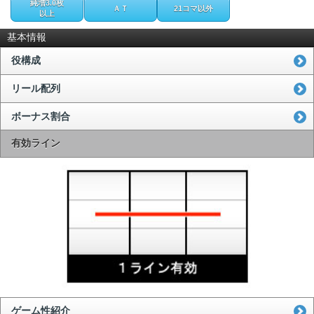
純増3.0枚
ＡＴ
21コマ以外
以上
基本情報
役構成
リール配列
ボーナス割合
有効ライン
ゲーム性紹介