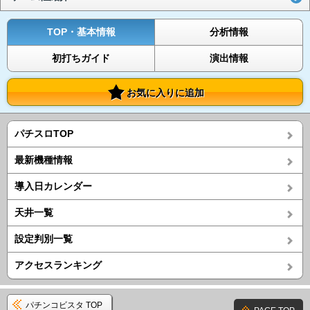
TOP・基本情報
分析情報
初打ちガイド
演出情報
お気に入りに追加
パチスロTOP
最新機種情報
導入日カレンダー
天井一覧
設定判別一覧
アクセスランキング
パチンコビスタ TOP