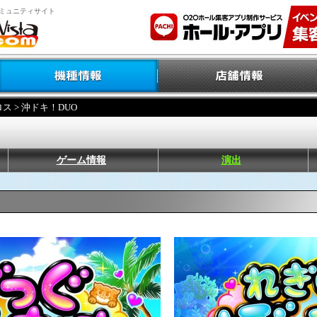
ミュニティサイト
ロス
> 沖ドキ！DUO
ゲーム情報
演出