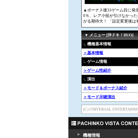
▲ボーナス後33ゲーム目に発
0％、レア小役が引けなかった
がる期待大！ 「設定変更後は
▼ メニュー [沖ドキ！DUO]
∟機種基本情報
＞基本情報
∟ゲーム情報
＞ゲーム性紹介
∟演出
＞モード＆ボーナス紹介
＞モード示唆演出
(C) UNIVERSAL ENTERTAIN
機種情報