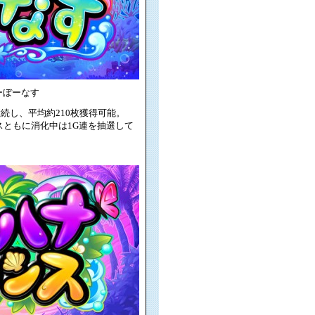
ーぼーなす
継続し、平均約210枚獲得可能。
スともに消化中は1G連を抽選して