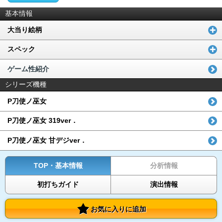
基本情報
大当り絵柄
スペック
ゲーム性紹介
シリーズ機種
P刀使ノ巫女
P刀使ノ巫女 319ver．
P刀使ノ巫女 甘デジver．
TOP・基本情報
分析情報
初打ちガイド
演出情報
お気に入りに追加