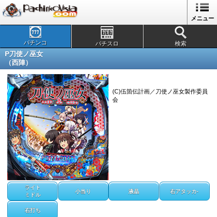
メニュー
パチンコ
パチスロ
検索
P刀使ノ巫女
（西陣）
(C)伍箇伝計画／刀使ノ巫女製作委員
会
ライト
小当り
液晶
右アタッカ-
ミドル
右打ち