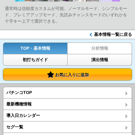
通常時は信頼度カスタムが可能。ノーマルモード、シンプルモー
ド、プレミアアップモード、先読みチャンスモードのいずれかを
十字キー上下で選択できる。
基本情報一覧に戻る
TOP・基本情報
分析情報
初打ちガイド
演出情報
お気に入りに追加
パチンコTOP
最新機種情報
導入日カレンダー
セグ一覧