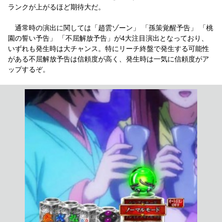
ランクが上がるほど期待大だ。
通常時の演出に関しては「趙雲ゾーン」 「孫策覚醒予告」 「桃
園の誓い予告」 「不屈解放予告」が4大注目演出となっており、
いずれも発生時は大チャンス。特にリーチ終盤で発生する可能性
がある不屈解放予告は信頼度が高く、発生時は一気に信頼度がア
ップするぞ。