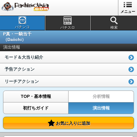
メニュー
パチンコ
パチスロ
検索
P真・一騎当千
（Daiichi）
演出情報
モード＆大当り紹介
予告アクション
リーチアクション
TOP・基本情報
分析情報
初打ちガイド
演出情報
お気に入りに追加