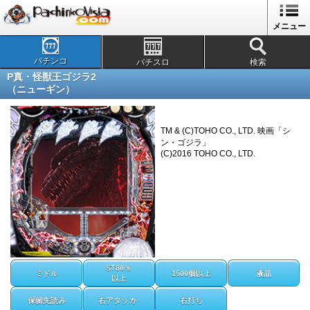
メニュー
パチンコ
パチスロ
検索
P真・怪獣王ゴジラ2
（ニューギン）
TM & (C)TOHO CO., LTD. 映画「シ
ン・ゴジラ」
(C)2016 TOHO CO., LTD.
ST80％
ミドル
1500個以上
液晶
以上
保留先読み
右アタッカ-
右打ち