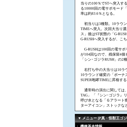
当りの100％でSTへ突入す
る10000回の電サポモード
率は約83.6％となる。
初当りは3種類。10ラウンド
TIMEへ突入。次回大当り
ス」後はST状態の「G-RU
G-RUSHへ突入するが、
G-RUSHは100回の電サポ
が104回なので、残保留4
「シン･ゴジラRUSH」の
右打ち中の大当りは10ラウン
10ラウンド確変の「ボーナス
SUPER咆哮TIMEに昇格
通常時の演出に関しては、「超進
TAG」 「『シン･ゴジラ
呼び水となる「Ｇアラート
ターアイコン」ストックな
▼ メニュー [P真・怪獣王ゴジ
∟機種基本情報