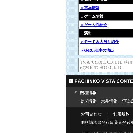
＞基本情報
∟ゲーム情報
＞ゲーム性紹介
∟演出
＞モード＆大当り紹介
＞G-RUSH中の演出
TM & (C)TOHO CO., LTD
(C)2016 TOHO CO., LTD.
機種情報
セグ情報
天井情報
ST,
お問合わせ
｜
利用規約
適格請求書発行事業者登録