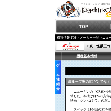
パチンコ・パチスロ総合コ
機種情報 TOP
>
メーカー一覧
>
ニュ
P真・怪獣王ゴ
機種基本情報
ゲ
｜
ム
性
高ループ率のSTだけでな
紹
介
ニューギンの『CR真･怪獣
場した。本機は前作の演出を
映画『シン･ゴジラ』の演
スペックは104回のSTを