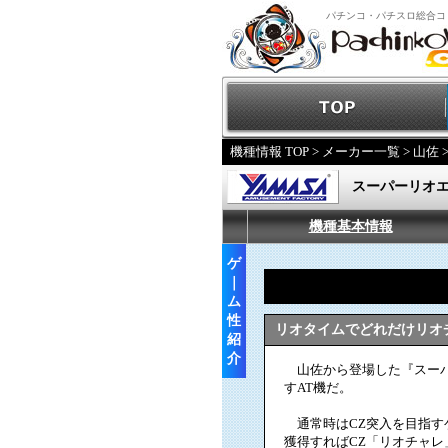
パチンコ・パチスロ総合コ
機種情報 TOP
>
メーカー一覧
>
山佐
スーパーリオ
機種基本情報
ゲ
｜
ム
性
リオタイムでどれだけリオ
紹
介
山佐から登場した『スーパ
すAT機だ。
通常時はCZ突入を目指す
獲得すればCZ「リオチャレ