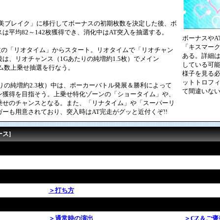
美ブレイク」に移行してボーナスの初期枚数を決定した後、ボ
は平均82～142枚獲得でき、消化中はAT突入を抽選する。
ボーナスやA
「キスマー
5枚の「リオタイム」からスタート。リオタイムで「リオチャン
ある。詳細
は、リオチャンス（1Gあたりの純増約1.5枚）でメイン
している可
ム数上乗せ抽選を行なう。
様子を見る必
ットトロフ
の純増約2.3枚）中は、ポーカーバトル発展＆勝利によって
て間違いな
ン獲得を目指そう。上乗せ特化ゾーンの「ショータイム」や、
乗せのチャンスとなる。また、「リナタイム」や「スーパーリ
ーも用意されており、突入時はAT完走がグッと近付くぞ!!
ース]
＞打ち方
＞通常時の演出
＞CZ＆ご