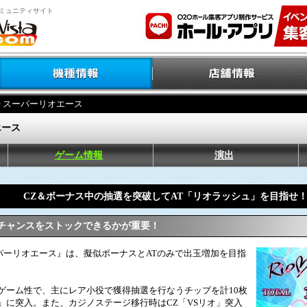
ミュニティサイト
> スーパーリオエース
エース
ゲーム情報
演出
CZ＆ボーナス中の抽選を突破してAT「リオラッシュ」を目指せ
チャンスをストックできるかが重要！
ーリオエース』は、擬似ボーナスとATのみで出玉増加を目指
ゲーム性で、主にレア小役で獲得抽選を行なうチップを計10枚
」に突入。また、カジノステージ移行時はCZ「VSリオ」突入