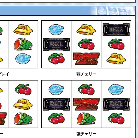
プレイ
弱チェリー
ー
強チェリー