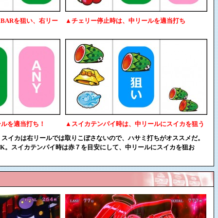
BARを狙い、右リー
▲チェリー停止時は、中リールを適当打ち
ールを適当打ち！
▲スイカテンパイ時は、中リールにスイカを狙う
。スイカは右リールでは取りこぼさないので、ハサミ打ちがオススメだ。
OK。スイカテンパイ時は赤７を目安にして、中リールにスイカを狙お