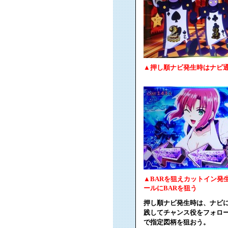
▲押し順ナビ発生時はナビ
▲BARを狙えカットイン発
ールにBARを狙う
押し順ナビ発生時は、ナビ
践してチャンス役をフォロ
で指定図柄を狙おう。