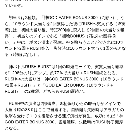
ているぞ。
初当りは2種類。「神GOD EATER BONUS 3000（7揃い）」な
ら、10ラウンド大当りを2回獲得した後にRUSHへ突入する（※実
際には、初回大当り後、時短200回に突入して2回目の大当りを獲
得）。初当りのメインである「捕喰BONUS（7以外の図柄揃
い）」中は、ボタン演出が発生。神を喰らうことができれば10ラ
ウンド×2回＋RUSH突入、失敗時は10ラウンド大当り1回のみとな
る（時短はなし）。
神バトルRUSH BURSTは1回の時短モードで、実質大当り確率
が1.298分の1にアップ。約77％で大当り＋RUSH継続となる。
RUSH中の大当りは「神GOD EATER BONUS 3000（10ラウンド
×2回＋RUSH）」と「GOD EATER BONUS（10ラウンド＋
RUSH）」の2種類。どちらもRUSH継続だ。
RUSH中の演出は2部構成。図柄煽りからの即当りがメインで、
大当り時の88％はここで当選する。図柄煽り失敗時はアラガミの
攻撃を受けてユウを復活させる連打演出が発生。成功すれば「神
GOD EATER BONUS 3000」当選濃厚、失敗時はRUSH終了濃厚
となる。