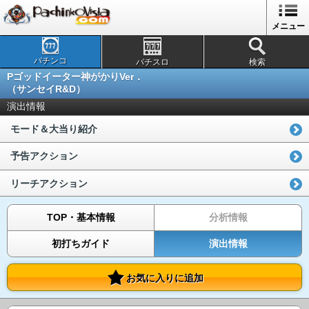
メニュー
パチンコ
パチスロ
検索
Pゴッドイーター神がかりVer．
（サンセイR&D）
演出情報
モード＆大当り紹介
予告アクション
リーチアクション
TOP・基本情報
分析情報
初打ちガイド
演出情報
お気に入りに追加