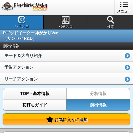
メニュー
パチンコ
パチスロ
検索
Pゴッドイーター神がかりVer．
（サンセイR&D）
演出情報
モード＆大当り紹介
予告アクション
リーチアクション
TOP・基本情報
分析情報
初打ちガイド
演出情報
お気に入りに追加