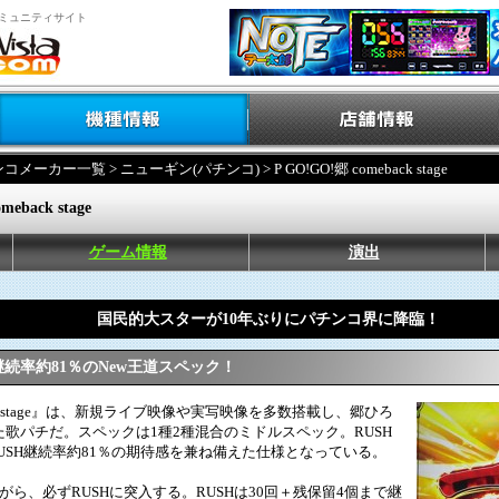
ミュニティサイト
ンコメーカー一覧
>
ニューギン(パチンコ)
> P GO!GO!郷 comeback stage
meback stage
ゲーム情報
演出
国民的大スターが10年ぶりにパチンコ界に降臨！
H継続率約81％のNew王道スペック！
back stage』は、新規ライブ映像や実写映像を多数搭載し、郷ひろ
歌パチだ。スペックは1種2種混合のミドルスペック。RUSH
RUSH継続率約81％の期待感を兼ね備えた仕様となっている。
ら、必ずRUSHに突入する。RUSHは30回＋残保留4個まで継