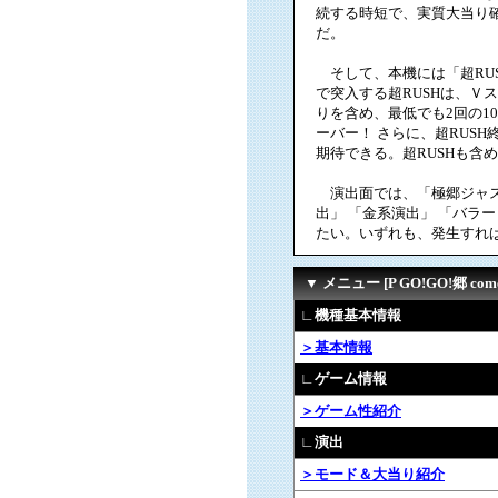
続する時短で、実質大当り確率
だ。
そして、本機には「超RUS
で突入する超RUSHは、Ｖ
りを含め、最低でも2回の1
ーバー！ さらに、超RUS
期待できる。超RUSHも含め
演出面では、「極郷ジャスZONE
出」 「金系演出」 「バラ
たい。いずれも、発生すれ
▼ メニュー [P GO!GO!郷 comeb
∟機種基本情報
＞基本情報
∟ゲーム情報
＞ゲーム性紹介
∟演出
＞モード＆大当り紹介