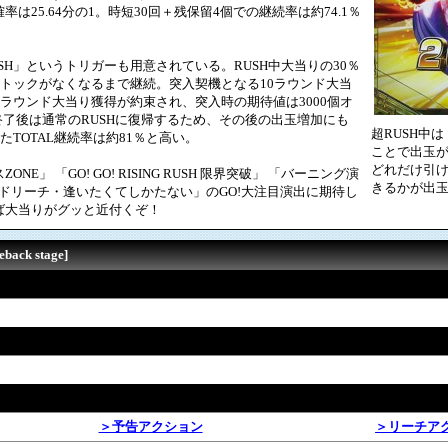
は25.64分の1。時短30回＋残保留4個での継続率は約74.1％
H」というトリガーも用意されている。RUSH中大当りの30％
ストックがなくなるまで継続。突入契機となる10ラウンド大当
0ラウンド大当り獲得が約束され、突入時の期待値は3000個オ
H終了後は通常のRUSHに復帰するため、その後の出玉増加にも
超RUSH中
たTOTAL継続率は約81％と高い。
ことで出玉が
どれだけ引け
」 「GO! GO! RISING RUSH 限界突破」 「バーニング演
きるかが出
ードリーチ・逢いたくてしかたない」のGO!大注目演出に期待し
ば大当りがグッと近付くぞ！
ack stage]
＞予告アクション
＞リーチア