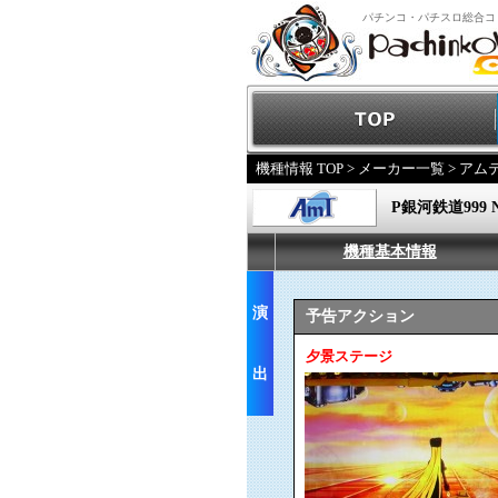
パチンコ・パチスロ総合コ
機種情報 TOP
>
メーカー一覧
>
アム
P銀河鉄道999 Ne
機種基本情報
演
予告アクション
夕景ステージ
出