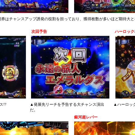
定期券はチャンスアップ誘発の役割を担っており、獲得枚数が多いほど期待大
次回予告
ハーロック
!?
▲発展先リーチを予告する大チャンス演出
▲ハーロッ
だ。
銀河超レバー