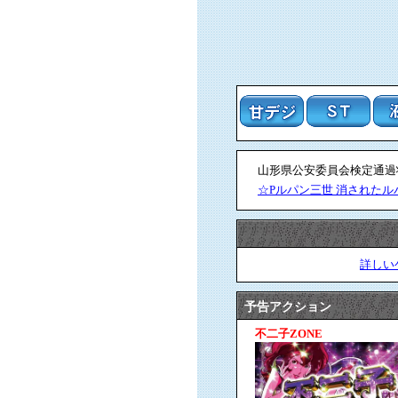
山形県公安委員会検定通過状況
☆Pルパン三世 消されたルパ
詳しい
予告アクション
不二子ZONE