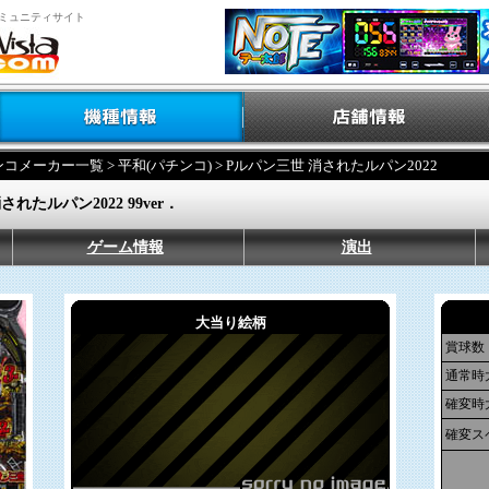
ミュニティサイト
ンコメーカー一覧
>
平和(パチンコ)
> Pルパン三世 消されたルパン2022
れたルパン2022 99ver．
ゲーム情報
演出
大当り絵柄
賞球数
通常時
確変時
確変ス