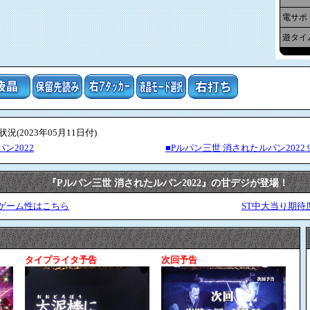
電サポ
遊タイ
(2023年05月11日付)
ン2022
■Pルパン三世 消されたルパン2022 9
『Pルパン三世 消されたルパン2022』の甘デジが登場！
ゲーム性はこちら
ST中大当り期待
タイプライタ予告
次回予告