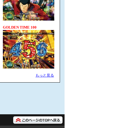
GOLDEN TIME 100
もっと見る