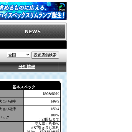
分析情報
基本スペック
1&5&6&10
大当り確率
1/99.9
大当り確率
1/50.4
100％
ペック
：23回転まで
突入率：約40％
※ST引き戻し率約