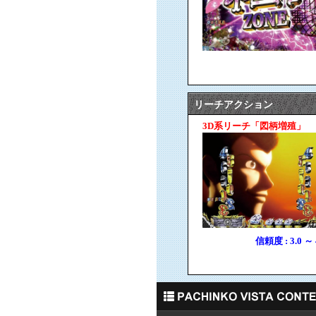
リーチアクション
3D系リーチ「図柄増殖」
信頼度 : 3.0 ～ 