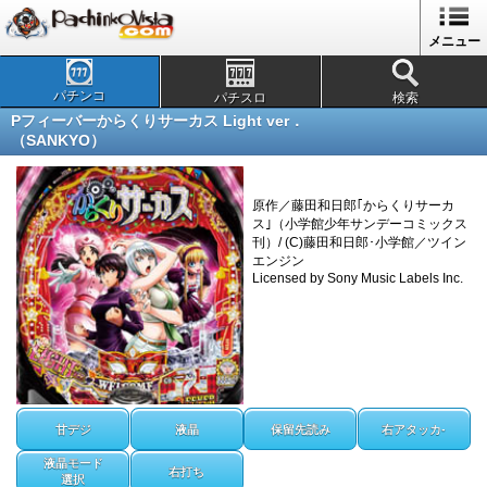
メニュー
パチンコ
パチスロ
検索
Pフィーバーからくりサーカス Light ver．
（SANKYO）
原作／藤田和日郎｢からくりサーカ
ス｣（小学館少年サンデーコミックス
刊）/ (C)藤田和日郎･小学館／ツイン
エンジン
Licensed by Sony Music Labels Inc.
甘デジ
液晶
保留先読み
右アタッカ-
液晶モード
右打ち
選択