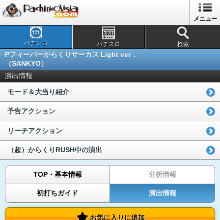
メニュー
パチンコ
パチスロ
検索
Pフィーバーからくりサーカス Light ver．
（SANKYO）
演出情報
モード＆大当り紹介
予告アクション
リーチアクション
（超）からくりRUSH中の演出
TOP・基本情報
分析情報
初打ちガイド
演出情報
お気に入りに追加