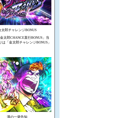
金太郎チャレンジBONUS
郎CHANCE直行BONUS」当
当りは「金太郎チャレンジBONUS」
漢の一発告知