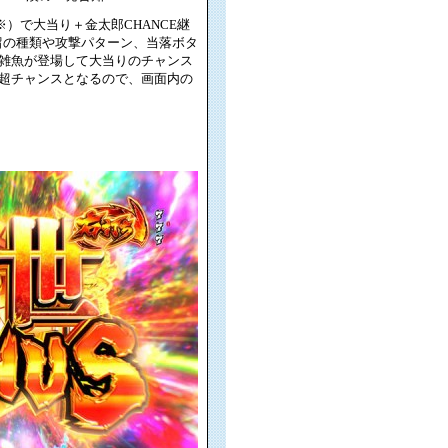
※）で大当り＋金太郎CHANCE継
保留の種類や攻撃パターン、当落ボタ
で雑魚が登場して大当りのチャンス
超チャンスとなるので、画面内の