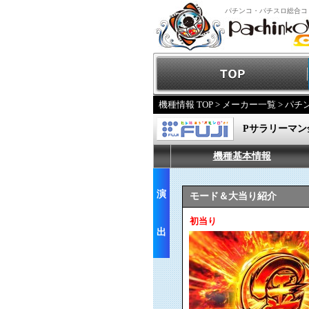
パチンコ・パチスロ総合コ
機種情報 TOP
>
メーカー一覧
>
パチ
Pサラリーマン金
機種基本情報
演
モード＆大当り紹介
初当り
出