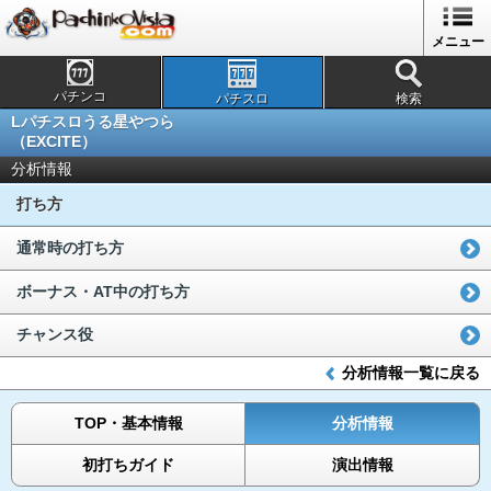
メニュー
パチンコ
パチスロ
検索
Lパチスロうる星やつら
（EXCITE）
分析情報
打ち方
通常時の打ち方
ボーナス・AT中の打ち方
チャンス役
分析情報一覧に戻る
TOP・基本情報
分析情報
初打ちガイド
演出情報