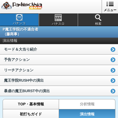
メニュー
パチンコ
パチスロ
検索
P魔王学院の不適合者
（藤商事）
演出情報
モード＆大当り紹介
予告アクション
リーチアクション
魔王学院RUSH中の演出
暴虐の魔王BURST中の演出
TOP・基本情報
分析情報
初打ちガイド
演出情報