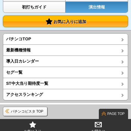
初打ちガイド
演出情報
お気に入りに追加
パチンコTOP
最新機種情報
導入日カレンダー
セグ一覧
ST中大当り期待度一覧
アクセスランキング
パチンコビスタ TOP
PAGE TOP