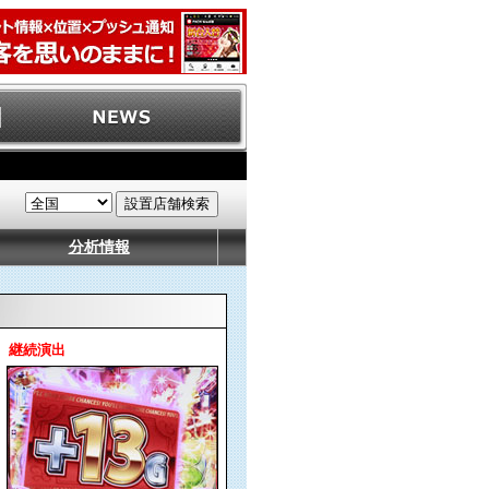
分析情報
継続演出