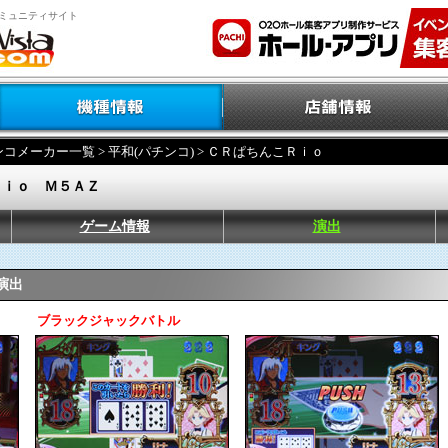
ミュニティサイト
ンコメーカー一覧
>
平和(パチンコ)
> ＣＲぱちんこＲｉｏ
Ｒｉｏ Ｍ５ＡＺ
ゲーム情報
演出
演出
ブラックジャックバトル