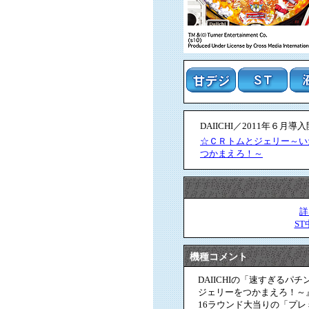
DAIICHI／2011年６月
☆ＣＲトムとジェリー～い
つかまえろ！～
詳
S
機種コメント
DAIICHIの「速すぎる
ジェリーをつかまえろ！～』
16ラウンド大当りの「プ