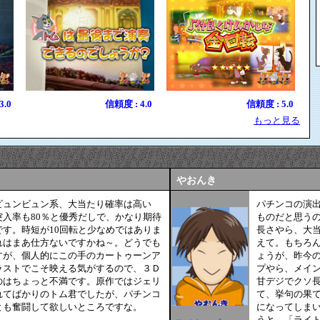
3.0
信頼度 : 4.0
信頼度 : 5.0
もっと見る
やおんき
ビュンビュン系、大当たり確率は高い
パチンコの演
突入率も80％と優秀だしで、かなり期待
ものだと思う
です。時短が10回転と少なめではありま
長さやら、大
れはまあ仕方ないですかね～。どうでも
えて。もちろ
すが、個人的にこの手のカートゥーンア
ょうが、昨今の
ラストでこそ映える気がするので、３Ｄ
プやら、メイ
のはちょっと不満です。原作ではジェリ
甘デジでクソ
れてばかりのトム君でしたが、パチンコ
て、挙句の果
とも奮闘して欲しいところですな。
になってしま
うと、「ライ