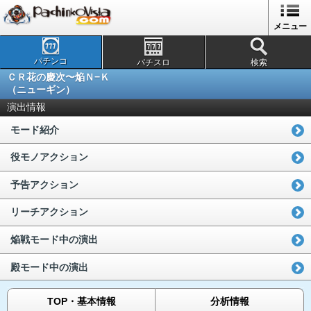
メニュー
パチンコ
パチスロ
検索
ＣＲ花の慶次〜焔Ｎ−Ｋ
（ニューギン）
演出情報
モード紹介
役モノアクション
予告アクション
リーチアクション
焔戦モード中の演出
殿モード中の演出
TOP・基本情報
分析情報