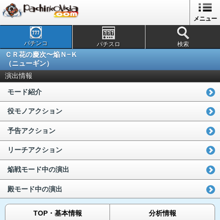
メニュー
パチンコ
パチスロ
検索
ＣＲ花の慶次〜焔Ｎ−Ｋ
（ニューギン）
演出情報
モード紹介
役モノアクション
予告アクション
リーチアクション
焔戦モード中の演出
殿モード中の演出
TOP・基本情報
分析情報