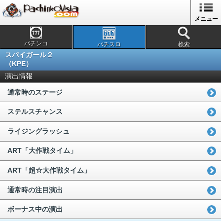
メニュー
パチンコ
パチスロ
検索
スパイガール２
（KPE）
演出情報
通常時のステージ
ステルスチャンス
ライジングラッシュ
ART「大作戦タイム」
ART「超☆大作戦タイム」
通常時の注目演出
ボーナス中の演出