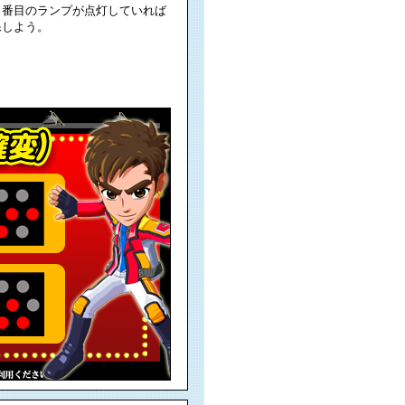
番目のランプが点灯していれば
保しよう。