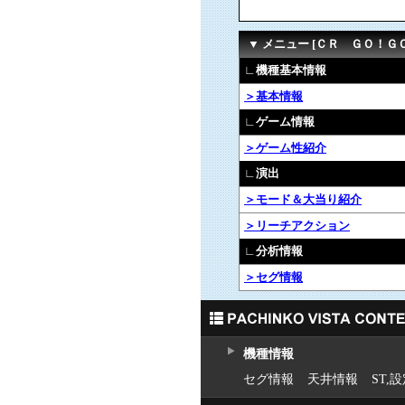
▼ メニュー [ＣＲ ＧＯ！Ｇ
∟機種基本情報
＞基本情報
∟ゲーム情報
＞ゲーム性紹介
∟演出
＞モード＆大当り紹介
＞リーチアクション
∟分析情報
＞セグ情報
機種情報
セグ情報
天井情報
ST,