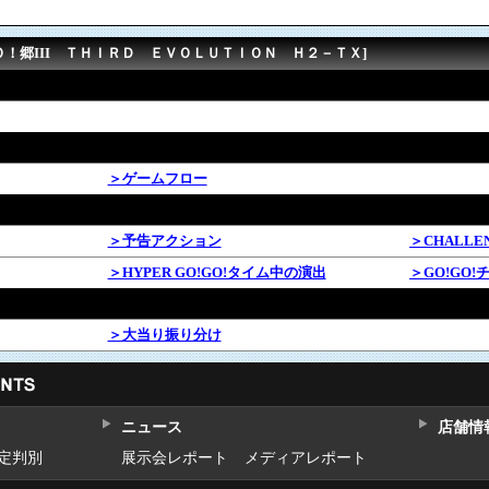
Ｏ！郷III ＴＨＩＲＤ ＥＶＯＬＵＴＩＯＮ Ｈ２－ＴＸ]
＞ゲームフロー
＞予告アクション
＞CHALLEN
＞HYPER GO!GO!タイム中の演出
＞GO!GO
＞大当り振り分け
ニュース
店舗情
設定判別
展示会レポート
メディアレポート