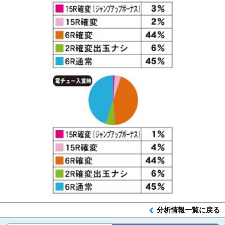
分析情報一覧に戻る