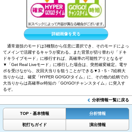
詳細画像を見る
通常遊技のモードは3種類から任意に選択でき、そのモードによっ
てメインで活躍するキャラが変わる。また背景が切り替わり「ドキ
ドキライブモード」に移行すれば、高確率の可能性アリとなるぞ
▼「Get Real Liveモード」に移行した場合は、突然確変確定。電サ
ポを受けながら、次回大当りを狙うことができる▼3・5・7絵柄大
当りからは、確変「HYPER GO!GO!タイム」に、その他の絵柄での
大当りからは高確率or時短の「GO!GO!チャンスタイム」に突入す
るぞ。
分析情報一覧に戻る
TOP・基本情報
分析情報
初打ちガイド
演出情報