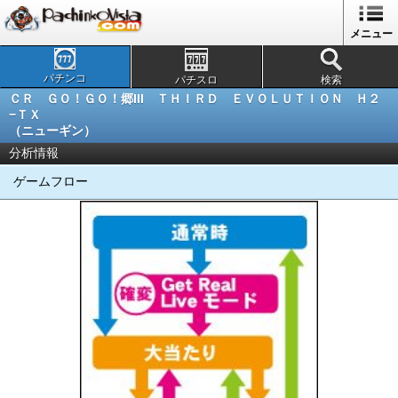
メニュー
パチンコ
パチスロ
検索
ＣＲ ＧＯ！ＧＯ！郷III ＴＨＩＲＤ ＥＶＯＬＵＴＩＯＮ Ｈ２
−ＴＸ
（ニューギン）
分析情報
ゲームフロー