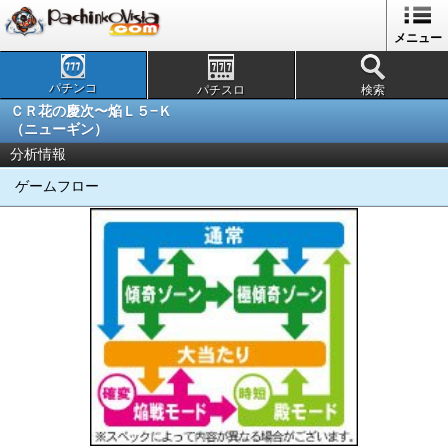
メニュー
パチンコ
パチスロ
検索
ＣＲ花の慶次〜焔Ｌ５−Ｋ
（ニューギン）
分析情報
ゲームフロー