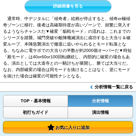
詳細画像を見る
通常時、中デジタルに「傾奇者」絵柄が停止すると、傾奇or極傾
奇ゾーンに移行。後者は高確期待度が高いゾーンで、頻繁に突入す
るようならチャンスだ▼確変「焔戦モード」の流れは、これまでの
シリーズを踏襲。城門突破や敵陣殲滅演出に成功すると大当り＆確
変ループ、本陣急襲演出で撤退に追いやられるとモード転落とな
る。ちなみに電サポでの大当りの半数が約2000個オーバーだ▼時短
「殿モード」は40or60or100回転継続し、内部的に確変の場合もあ
る。演出としては大道寺との一騎討ちが展開し、勝てば大当りだ。
なお、内部確変の場合は同モードを抜けることはなく、逆にモード
を抜けた場合は確変の可能性ナシとなる。
分析情報一覧に戻る
TOP・基本情報
分析情報
初打ちガイド
演出情報
お気に入りに追加