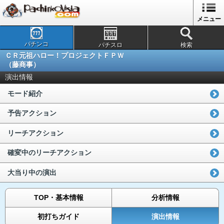
メニュー
パチンコ
パチスロ
検索
ＣＲ元祖ハロー！プロジェクトＦＰＷ
（藤商事）
演出情報
モード紹介
予告アクション
リーチアクション
確変中のリーチアクション
大当り中の演出
TOP・基本情報
分析情報
初打ちガイド
演出情報