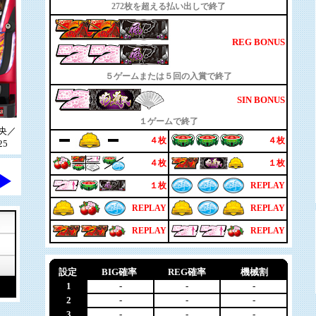
272枚を超える払い出しで終了
REG BONUS
５ゲームまたは５回の入賞で終了
SIN BONUS
１ゲームで終了
央／
４枚
４枚
25
４枚
１枚
▶
１枚
REPLAY
REPLAY
REPLAY
REPLAY
REPLAY
設定
BIG確率
REG確率
機械割
1
-
-
-
2
-
-
-
3
-
-
-