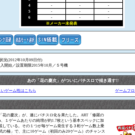
4
-
-
-
5
-
-
-
6
-
-
-
※メーカー未発表
(2012年10月09日付)
導入開始／設置期限2015年10月／５号機
あの「花の慶次」がついにパチスロで傾き通す!!
しいゲーム性はこちら
ゲームフロ
「花の慶次」が、遂にパチスロ化を果たした。ART「修羅の
α、１ゲームあたりの純増が約1.7枚という基本スペックに加
載している。その１つが毎ゲーム発生する３桁ゲーム数上乗
武の極」で、主に10ゲーム（初回のみ20ゲーム）のチャンス