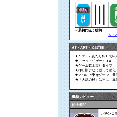
＜最初に狙う絵柄...
もっ
AT・ART・RT詳細
★１ゲームあたり約1.7枚
★１セット40ゲーム＋α
★ゲーム数上乗せタイプ
★押し順ナビに従って消化
★２つの上乗せゾーン「天
★「天武の極」は主に「真
機種レビュー
沖土産30
パチンコ