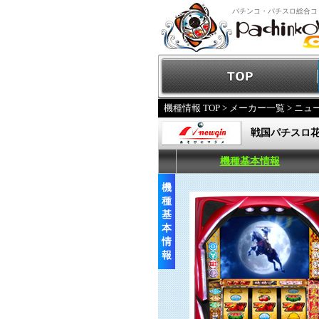
パチンコ・パチスロ総合コ
機種情報 TOP
>
メーカー一覧
>
ニュ
戦国パチスロ
機種基本情報
機
種
基
本
情
報