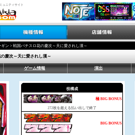
ミュニティサイト
ーギン
> 戦国パチスロ花の慶次～天に愛されし漢～
花の慶次～天に愛されし漢～
ゲーム情報
演出
役構成
極 BIG BONUS
272枚を超える払い出しで終了
BIG BONUS