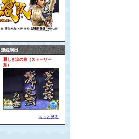
連続演出
麗しき涙の巻（ストーリー
系）
もっと見る