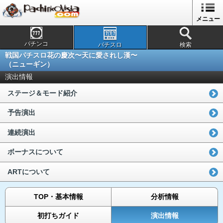
メニュー
パチンコ
パチスロ
検索
戦国パチスロ花の慶次〜天に愛されし漢〜
（ニューギン）
演出情報
ステージ＆モード紹介
予告演出
連続演出
ボーナスについて
ARTについて
TOP・基本情報
分析情報
初打ちガイド
演出情報