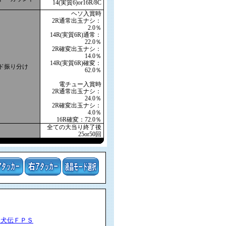
14(実質6)or16R/8C
ヘソ入賞時
2R通常出玉ナシ：
2.0％
14R(実質6R)通常：
22.0％
2R確変出玉ナシ：
14.0％
14R(実質6R)確変：
ド振り分け
62.0％
電チュー入賞時
2R通常出玉ナシ：
24.0％
2R確変出玉ナシ：
4.0％
16R確変：72.0％
全ての大当り終了後
25or50回
八犬伝ＦＰＳ