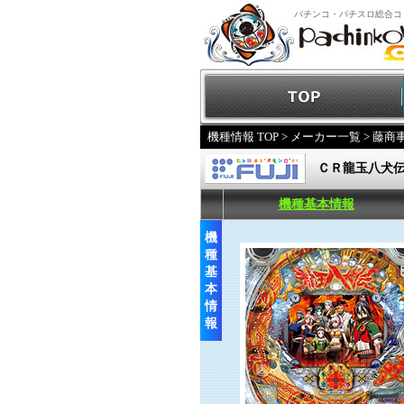
パチンコ・パチスロ総合コ
機種情報 TOP
>
メーカー一覧
>
藤商
ＣＲ龍玉八犬
機種基本情報
機
種
基
本
情
報