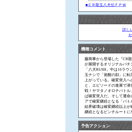
■ＣＲ龍玉八犬伝ＦＰＷ
詳し
セ
機種コメント
藤商事から登場した『CR
が展開するオリジナルパチ
「八犬RUSH」中は16ラ
玉ナシで「覚醒の刻」に転
上がっている。確変突入へ
と、エピソードの進展で潜
戦！ヤマタノオロチバトル
ば確変突入だ。そして運命
アで確変継続となる「バト
結界破壊は確変継続以上が
継続となるピンチルートに
予告アクション