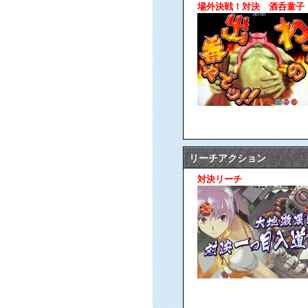
場外決戦！対決 酒呑童子
リーチアクション
対決リーチ