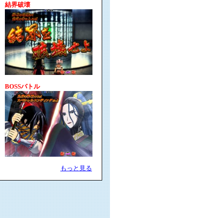
結界破壊
BOSSバトル
もっと見る