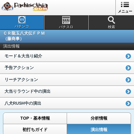
メニュー
パチンコ
パチスロ
検索
ＣＲ龍玉八犬伝ＦＰＭ
（藤商事）
演出情報
モード＆大当り紹介
予告アクション
リーチアクション
大当りラウンド中の演出
八犬RUSH中の演出
TOP・基本情報
分析情報
初打ちガイド
演出情報