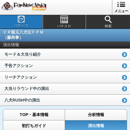
メニュー
パチンコ
パチスロ
検索
ＣＲ龍玉八犬伝ＦＰＭ
（藤商事）
演出情報
モード＆大当り紹介
予告アクション
リーチアクション
大当りラウンド中の演出
八犬RUSH中の演出
TOP・基本情報
分析情報
初打ちガイド
演出情報