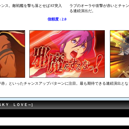
ンス。敵戦艦を撃ち落とせばAT突入
ラブのオーラや攻撃が赤いとチャ
る連続演出だ。
信頼度 : 2.0
が赤」といったチャンスアップパターンに注目。最も期待できる連続演出とな
ＳＫＹ ＬＯＶＥ～]