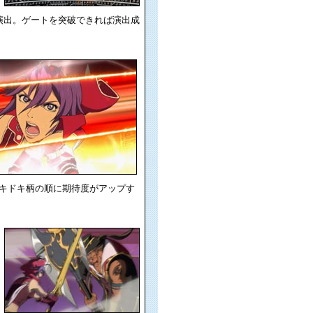
演出。ゲートを突破できれば演出成
キドキ柄の順に期待度がアップす