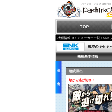
パチンコ・パチスロ総合コ
機種情報 TOP
>
メーカー一覧
>
SNK
戦空のキセキ
機種基本情報
演
連続演出
敵から逃げ切れ！
出