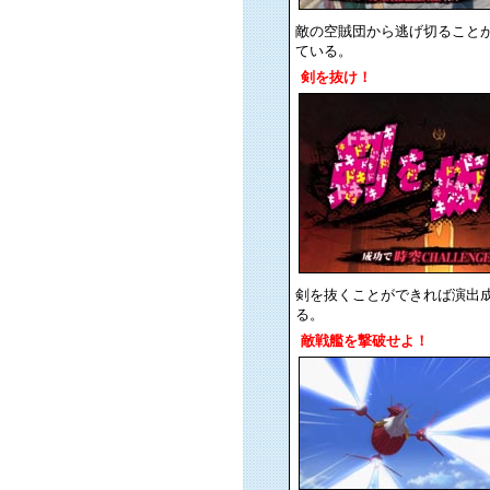
敵の空賊団から逃げ切ること
ている。
剣を抜け！
剣を抜くことができれば演出
る。
敵戦艦を撃破せよ！