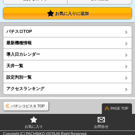
お気に入りに追加
パチスロTOP
最新機種情報
導入日カレンダー
天井一覧
設定判別一覧
アクセスランキング
パチンコビスタ TOP
PAGE TOP
お気に入り
お問合せ
Copyright (C) PACHINKO VISTA All Right Reserved.