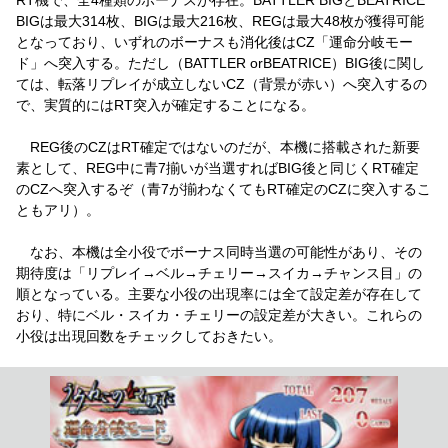
BIGは最大314枚、BIGは最大216枚、REGは最大48枚が獲得可能
となっており、いずれのボーナスも消化後はCZ「運命分岐モー
ド」へ突入する。ただし（BATTLER orBEATRICE）BIG後に関し
ては、転落リプレイが成立しないCZ（背景が赤い）へ突入するの
で、実質的にはRT突入が確定することになる。
REG後のCZはRT確定ではないのだが、本機に搭載された新要
素として、REG中に青7揃いが当選すればBIG後と同じくRT確定
のCZへ突入するぞ（青7が揃わなくてもRT確定のCZに突入するこ
ともアリ）。
なお、本機は全小役でボーナス同時当選の可能性があり、その
期待度は「リプレイ→ベル→チェリー→スイカ→チャンス目」の
順となっている。主要な小役の出現率には全て設定差が存在して
おり、特にベル・スイカ・チェリーの設定差が大きい。これらの
小役は出現回数をチェックしておきたい。