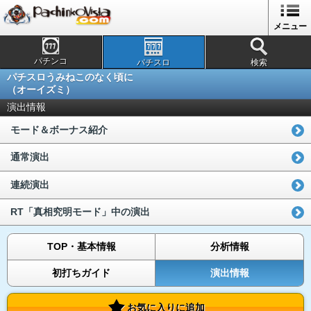
メニュー
パチンコ
パチスロ
検索
パチスロうみねこのなく頃に
（オーイズミ）
演出情報
モード＆ボーナス紹介
通常演出
連続演出
RT「真相究明モード」中の演出
TOP・基本情報
分析情報
初打ちガイド
演出情報
お気に入りに追加