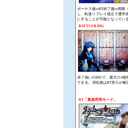
ボーナス後orRT終了後or周期
し、転落リプレイ成立で通常状
にすることが可能となっている
BATTLER BIG
赤７揃いのBIGで、最大314枚
できる。消化後はRT突入が確
RT「真相究明モード」