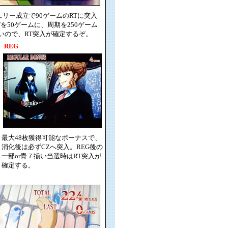
チェリー成立で90ゲームのRTに突入
50ゲームに、周期を250ゲーム
ないので、RT突入が確定するぞ。
REG
最大48枚獲得可能なボーナスで、
消化後は必ずCZへ突入。REG後の
一部or青７揃い当選時はRT突入が
確定する。