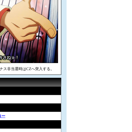
ボーナス非当選時はCZへ突入する。
ロー