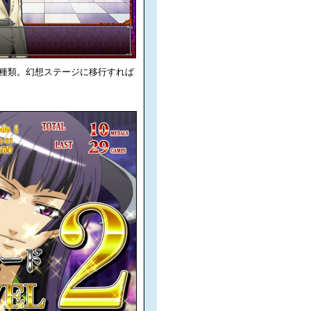
種類。幻想ステージに移行すれば